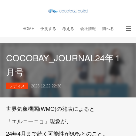
HOME
予測する
考える
会社情報
調べる
教える
読み物
出版物
手伝う
お問い合わせ
COCOBAY_JOURNAL24年１
月号
レディス
2023.12.22 22:36
世界気象機関(WMO)の発表によると
「エルニーニョ」現象が、
24年4月まで続く可能性が90%とのこと。