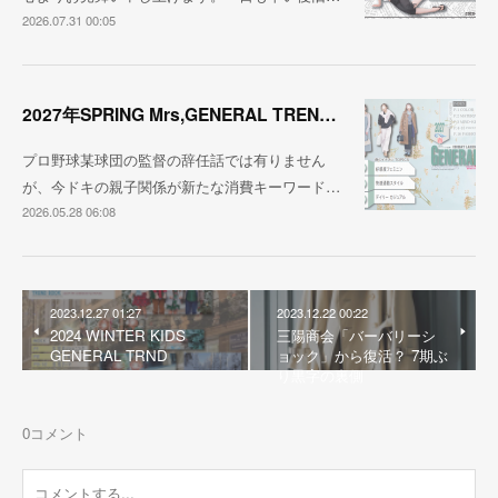
2026.07.31 00:05
2027年SPRING Mrs,GENERAL TREND BOOK
プロ野球某球団の監督の辞任話では有りません
が、今ドキの親子関係が新たな消費キーワード…
2026.05.28 06:08
2023.12.27 01:27
2023.12.22 00:22
2024 WINTER KIDS
三陽商会「バーバリーシ
GENERAL TRND
ョック」から復活？ 7期ぶ
り黒字の裏側
0
コメント