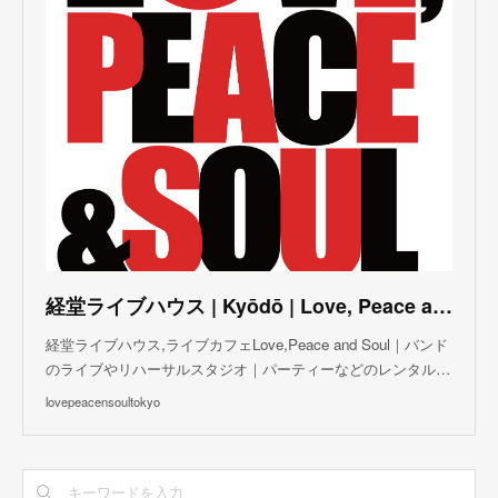
(
5
)
(
2
)
(
3
)
(
4
)
(
5
)
(
3
)
(
3
)
(
3
)
(
5
)
(
4
)
(
8
)
(
5
)
(
5
)
(
6
)
(
5
)
(
3
)
(
7
)
(
5
)
(
3
)
(
8
)
(
7
)
(
5
)
(
6
)
(
4
)
(
2
)
(
5
)
(
6
)
経堂ライブハウス | Kyōdō | Love, Peace and Soul Live Cafe
(
8
)
経堂ライブハウス,ライブカフェLove,Peace and Soul｜バンド
のライブやリハーサルスタジオ｜パーティーなどのレンタル…
lovepeacensoultokyo