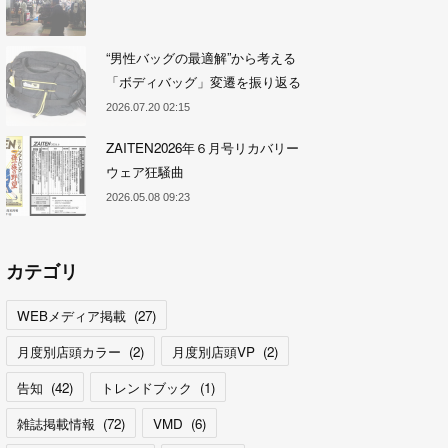
“男性バッグの最適解”から考える
「ボディバッグ」変遷を振り返る
2026.07.20 02:15
ZAITEN2026年６月号リカバリー
ウェア狂騒曲
2026.05.08 09:23
カテゴリ
WEBメディア掲載
(
27
)
月度別店頭カラー
(
2
)
月度別店頭VP
(
2
)
告知
(
42
)
トレンドブック
(
1
)
雑誌掲載情報
(
72
)
VMD
(
6
)