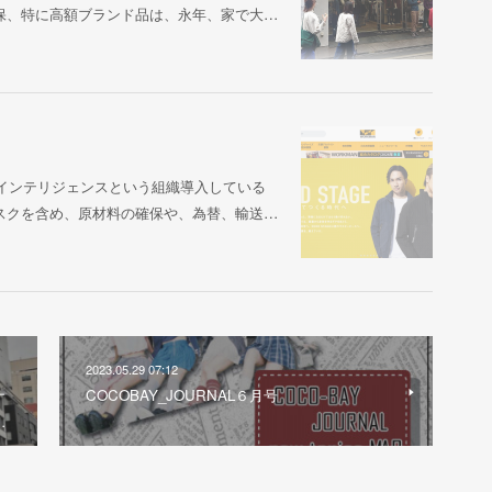
保、特に高額ブランド品は、永年、家で大…
業インテリジェンスという組織導入している
スクを含め、原材料の確保や、為替、輸送…
2023.05.29 07:12
ナ
COCOBAY_JOURNAL６月号
…