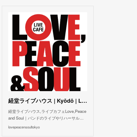
(
3
)
(
1
)
(
1
)
(
6
)
(
5
)
(
6
)
(
3
)
(
3
)
(
5
)
(
4
)
(
5
)
(
4
)
(
3
)
(
5
)
(
3
)
(
4
)
(
5
)
(
4
)
(
5
)
(
2
)
(
3
)
(
4
)
(
5
)
(
3
)
(
3
)
(
3
)
(
5
)
(
4
)
(
8
)
(
5
)
(
5
)
(
6
)
(
5
)
(
3
)
(
7
)
(
5
)
(
3
)
(
8
)
(
7
)
(
5
)
(
6
)
(
4
)
(
2
)
(
5
)
(
6
)
経堂ライブハウス | Kyōdō | Love, Peace and Soul Live Cafe
(
8
)
経堂ライブハウス,ライブカフェLove,Peace
and Soul｜バンドのライブやリハーサル…
lovepeacensoultokyo