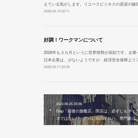
えている気がします。リユースビジネスの原資の確
2026.04.19 22:11
好調！ワークマンについて
2026年も３カ月というに世界情勢が深刻です。企
日本企業は、少ないようですが、経済安全保障上リ
2026.03.17 22:39
2023.06.25 23:36
Gap「最後の旗艦店」閉店は、必ずしもマイ
スではない!? アパレルのイロハ、専門家に