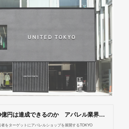
売上高1000億円は達成できるのか アパレル業界の新星「TOKYO BASE」への懸念
者をターゲットにアパレルショップを展開するTOKYO