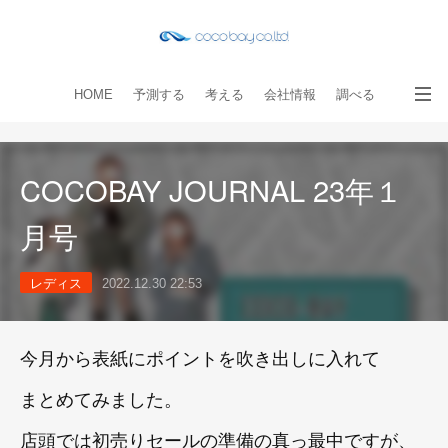
HOME
予測する
考える
会社情報
調べる
教える
読み物
出版物
手伝う
お問い合わせ
COCOBAY JOURNAL 23年１
月号
レディス
2022.12.30 22:53
今月から表紙にポイントを吹き出しに入れて
まとめてみました。
店頭では初売りセールの準備の真っ最中ですが、