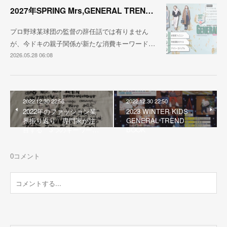
2027年SPRING Mrs,GENERAL TREND BOOK
プロ野球某球団の監督の辞任話では有りません
が、今ドキの親子関係が新たな消費キーワード…
2026.05.28 06:08
2022.12.30 22:56
2022.12.30 22:50
2022年のファッション業
2023 WINTER KIDS
界振り返り 専門家が注
GENERAL TREND
目する「3つのキーワー…
BOOK
0
コメント