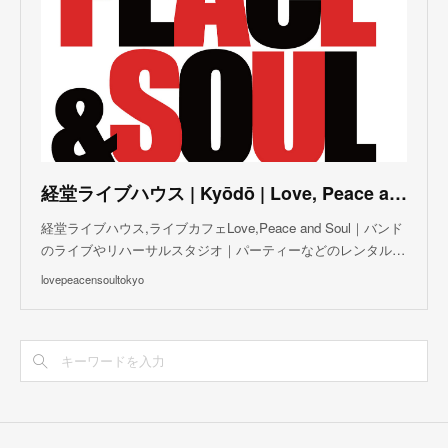
(
5
)
(
6
)
(
5
)
(
3
)
(
7
)
(
5
)
(
3
)
(
8
)
(
7
)
(
5
)
(
6
)
(
4
)
(
2
)
(
5
)
(
6
)
経堂ライブハウス | Kyōdō | Love, Peace and Soul Live Cafe
(
8
)
経堂ライブハウス,ライブカフェLove,Peace and Soul｜バンド
のライブやリハーサルスタジオ｜パーティーなどのレンタル…
lovepeacensoultokyo