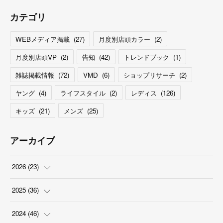
カテゴリ
WEBメディア掲載
(
27
)
月度別店頭カラー
(
2
)
月度別店頭VP
(
2
)
告知
(
42
)
トレンドブック
(
1
)
雑誌掲載情報
(
72
)
VMD
(
6
)
ショップリサーチ
(
2
)
ヤング
(
4
)
ライフスタイル
(
2
)
レディス
(
126
)
キッズ
(
21
)
メンズ
(
25
)
アーカイブ
2026
(
23
)
(
5
)
2025
(
36
)
(
2
)
(
2
)
2024
(
46
)