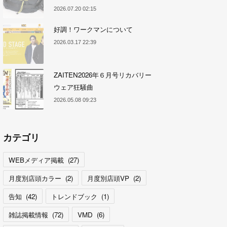
2026.07.20 02:15
好調！ワークマンについて
2026.03.17 22:39
ZAITEN2026年６月号リカバリー
ウェア狂騒曲
2026.05.08 09:23
カテゴリ
WEBメディア掲載
(
27
)
月度別店頭カラー
(
2
)
月度別店頭VP
(
2
)
告知
(
42
)
トレンドブック
(
1
)
雑誌掲載情報
(
72
)
VMD
(
6
)