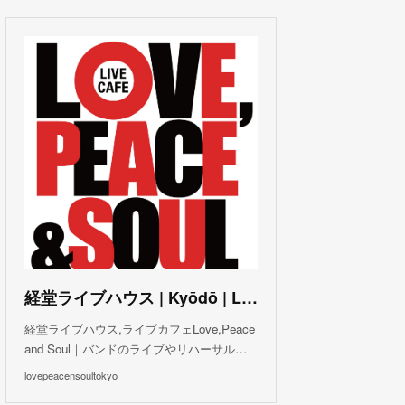
(
3
)
(
1
)
(
1
)
(
6
)
(
5
)
(
6
)
(
3
)
(
3
)
(
5
)
(
4
)
(
5
)
(
4
)
(
3
)
(
5
)
(
3
)
(
4
)
(
5
)
(
4
)
(
5
)
(
2
)
(
3
)
(
4
)
(
5
)
(
3
)
(
3
)
(
3
)
(
5
)
(
4
)
(
8
)
(
5
)
(
5
)
(
6
)
(
5
)
(
3
)
(
7
)
(
5
)
(
3
)
(
8
)
(
7
)
(
5
)
(
6
)
(
4
)
(
2
)
(
5
)
(
6
)
経堂ライブハウス | Kyōdō | Love, Peace and Soul Live Cafe
(
8
)
経堂ライブハウス,ライブカフェLove,Peace
and Soul｜バンドのライブやリハーサル…
lovepeacensoultokyo