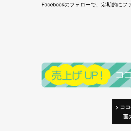
Facebookのフォローで、定期的
> コ
画