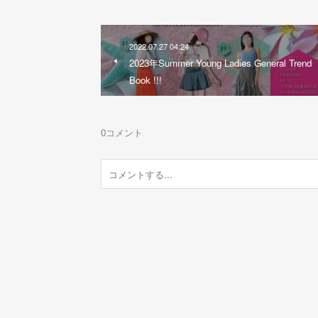
2022.07.27 04:24
2023年Summer Young Ladies General Trend
Book !!!
0
コメント