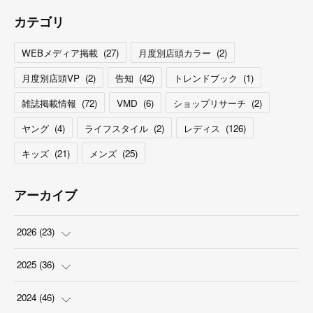
カテゴリ
WEBメディア掲載
(
27
)
月度別店頭カラー
(
2
)
月度別店頭VP
(
2
)
告知
(
42
)
トレンドブック
(
1
)
雑誌掲載情報
(
72
)
VMD
(
6
)
ショップリサーチ
(
2
)
ヤング
(
4
)
ライフスタイル
(
2
)
レディス
(
126
)
キッズ
(
21
)
メンズ
(
25
)
アーカイブ
2026
(
23
)
(
5
)
2025
(
36
)
(
2
)
(
2
)
2024
(
46
)