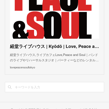
(
5
)
(
6
)
(
5
)
(
3
)
(
7
)
(
5
)
(
3
)
(
8
)
(
7
)
(
5
)
(
6
)
(
4
)
(
2
)
(
5
)
(
6
)
経堂ライブハウス | Kyōdō | Love, Peace and Soul Live Cafe
(
8
)
経堂ライブハウス,ライブカフェLove,Peace and Soul｜バンド
のライブやリハーサルスタジオ｜パーティーなどのレンタル…
lovepeacensoultokyo