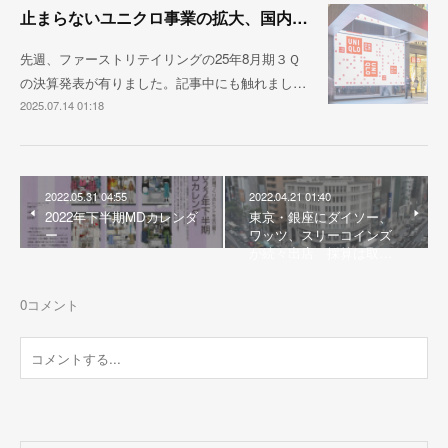
止まらないユニクロ事業の拡大、国内売上1兆円が視野に
先週、ファーストリテイリングの25年8月期３Ｑ
の決算発表が有りました。記事中にも触れまし…
2025.07.14 01:18
2022.05.31 04:55
2022.04.21 01:40
2022年下半期MDカレンダ
東京・銀座にダイソー、
ー
ワッツ、スリーコインズ
が続々出店 採算は取…
0
コメント