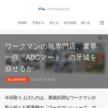
HOME
予測する
考える
会社情報
調べる
教える
読み物
出版物
手伝う
お問い合わせ
ワークマンの靴専門店、業界
一強「ABCマート」の牙城を
崩せるか
雑誌掲載情報
2022.05.24 08:28
今回取り上げたのは、業績好調なワークマンが
取り組んだ新業態の「ワークマンシューズ」で