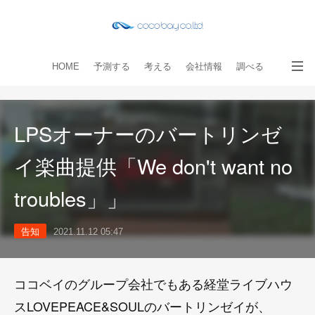
HOME
予測する
考える
会社情報
調べる
教える
読み物
出版物
手伝う
お問い合わせ
LPSオーナーのバートリンゼ
イ楽曲提供「We don't want no
troubles」」
告知
2021.11.12 05:47
ココベイのグループ会社でもある経堂ライブハウ
スLOVEPEACE&SOULのバートリンゼイが、