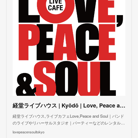
(
4
)
(
5
)
(
4
)
(
3
)
(
5
)
(
3
)
(
4
)
(
5
)
(
4
)
(
5
)
(
2
)
(
3
)
(
4
)
(
5
)
(
3
)
(
3
)
(
3
)
(
5
)
(
4
)
(
8
)
(
5
)
(
5
)
(
6
)
(
5
)
(
3
)
(
7
)
(
5
)
(
3
)
(
8
)
(
7
)
(
5
)
(
6
)
(
4
)
(
2
)
(
5
)
(
6
)
経堂ライブハウス | Kyōdō | Love, Peace and Soul Live Cafe
(
8
)
経堂ライブハウス,ライブカフェLove,Peace and Soul｜バンド
のライブやリハーサルスタジオ｜パーティーなどのレンタル…
lovepeacensoultokyo