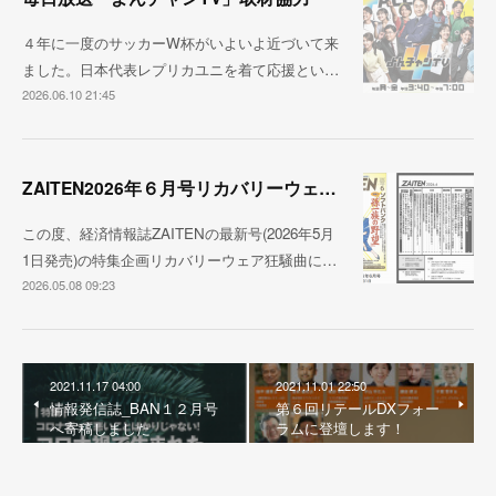
４年に一度のサッカーW杯がいよいよ近づいて来
ました。日本代表レプリカユニを着て応援とい…
2026.06.10 21:45
ZAITEN2026年６月号リカバリーウェア狂騒曲
この度、経済情報誌ZAITENの最新号(2026年5月
1日発売)の特集企画リカバリーウェア狂騒曲に…
2026.05.08 09:23
2021.11.17 04:00
2021.11.01 22:50
情報発信誌_BAN１２月号
第６回リテールDXフォー
へ寄稿しました
ラムに登壇します！