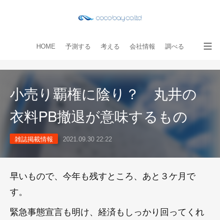
HOME
予測する
考える
会社情報
調べる
教える
読み物
出版物
手伝う
お問い合わせ
小売り覇権に陰り？ 丸井の
衣料PB撤退が意味するもの
雑誌掲載情報
2021.09.30 22:22
早いもので、今年も残すところ、あと３ケ月で
す。
緊急事態宣言も明け、経済もしっかり回ってくれ