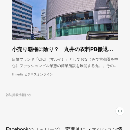
小売り覇権に陰り？ 丸井の衣料PB撤退が意味するもの
店舗ブランド「OIOI（マルイ）」としておなじみで首都圏を中
心にファッションビル業態の商業施設を展開する丸井。その…
ITmedia ビジネスオンライン
雑誌掲載情報
(
72
)
Facebookのフォローで、定期的にファッション情