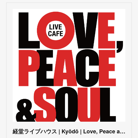
(
3
)
(
1
)
(
1
)
(
6
)
(
5
)
(
6
)
(
3
)
(
3
)
(
5
)
(
4
)
(
5
)
(
4
)
(
3
)
(
5
)
(
3
)
(
4
)
(
5
)
(
4
)
(
5
)
(
2
)
(
3
)
(
4
)
(
5
)
(
3
)
(
3
)
(
3
)
(
5
)
(
4
)
(
8
)
(
5
)
(
5
)
(
6
)
(
5
)
(
3
)
(
7
)
(
5
)
(
3
)
(
8
)
(
7
)
(
5
)
(
6
)
(
4
)
(
2
)
(
5
)
(
6
)
経堂ライブハウス | Kyōdō | Love, Peace and Soul Live Cafe
(
8
)