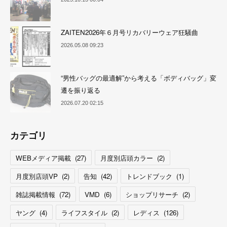
ZAITEN2026年６月号リカバリーウェア狂騒曲
2026.05.08 09:23
“男性バッグの最適解”から考える「ボディバッグ」変
遷を振り返る
2026.07.20 02:15
カテゴリ
WEBメディア掲載
(
27
)
月度別店頭カラー
(
2
)
月度別店頭VP
(
2
)
告知
(
42
)
トレンドブック
(
1
)
雑誌掲載情報
(
72
)
VMD
(
6
)
ショップリサーチ
(
2
)
ヤング
(
4
)
ライフスタイル
(
2
)
レディス
(
126
)