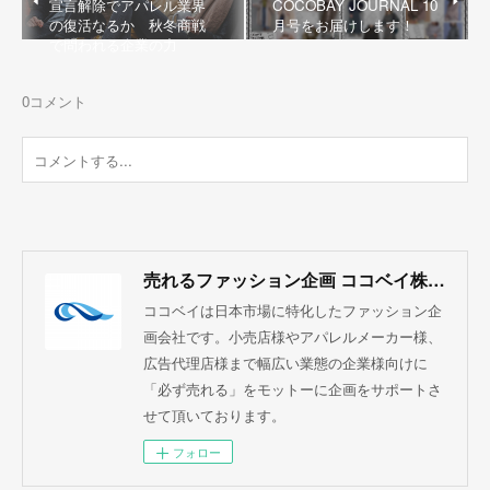
宣言解除でアパレル業界
COCOBAY JOURNAL 10
の復活なるか 秋冬商戦
月号をお届けします！
で問われる企業の力
0
コメント
売れるファッション企画 ココベイ株式会社
ココベイは日本市場に特化したファッション企
画会社です。小売店様やアパレルメーカー様、
広告代理店様まで幅広い業態の企業様向けに
「必ず売れる」をモットーに企画をサポートさ
せて頂いております。
フォロー