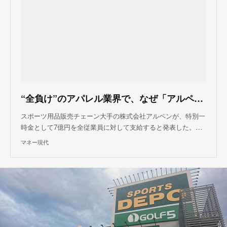
“全負け”のアパレル業界で、なぜ「アルペン」だけが一時金7億円を出せたのか？（磯部 孝） @moneygendai
スポーツ用品販売チェーン大手の株式会社アルペンが、特別一
時金として7億円を全従業員に対して支給すると発表した。…
マネー現代