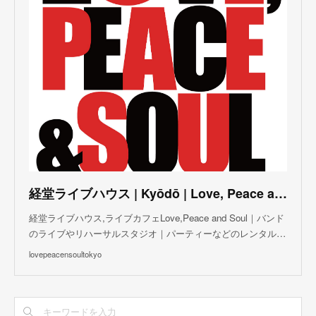
(
5
)
(
2
)
(
3
)
(
4
)
(
5
)
(
3
)
(
3
)
(
3
)
(
5
)
(
4
)
(
8
)
(
5
)
(
5
)
(
6
)
(
5
)
(
3
)
(
7
)
(
5
)
(
3
)
(
8
)
(
7
)
(
5
)
(
6
)
(
4
)
(
2
)
(
5
)
(
6
)
経堂ライブハウス | Kyōdō | Love, Peace and Soul Live Cafe
(
8
)
経堂ライブハウス,ライブカフェLove,Peace and Soul｜バンド
のライブやリハーサルスタジオ｜パーティーなどのレンタル…
lovepeacensoultokyo