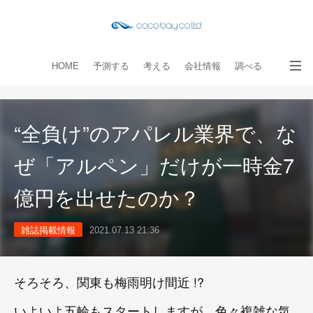
HOME
予測する
考える
会社情報
調べる
教える
読み物
出版物
手伝う
お問い合わせ
“全負け”のアパレル業界で、な
ぜ「アルペン」だけが一時金7
億円を出せたのか？
雑誌掲載情報
2021.07.13 21:36
そろそろ、関東も梅雨明け間近 !?
いよいよ五輪もスタートしますが、色々複雑な気