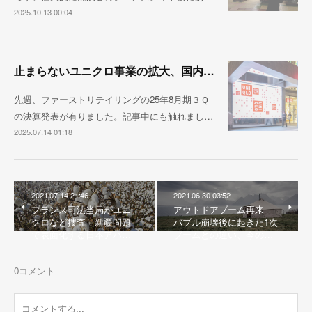
2025.10.13 00:04
止まらないユニクロ事業の拡大、国内売上1兆円が視野に
先週、ファーストリテイリングの25年8月期３Ｑ
の決算発表が有りました。記事中にも触れまし…
2025.07.14 01:18
2021.07.14 21:46
2021.06.30 03:52
フランス司法当局がユニ
アウトドアブーム再来
クロなど捜査 新疆問題
バブル崩壊後に起きた1次
で表面化する日本アパ…
ブームとの違い、今の…
0
コメント