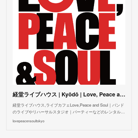
(
3
)
(
5
)
(
3
)
(
4
)
(
5
)
(
4
)
(
5
)
(
2
)
(
3
)
(
4
)
(
5
)
(
3
)
(
3
)
(
3
)
(
5
)
(
4
)
(
8
)
(
5
)
(
5
)
(
6
)
(
5
)
(
3
)
(
7
)
(
5
)
(
3
)
(
8
)
(
7
)
(
5
)
(
6
)
(
4
)
(
2
)
(
5
)
(
6
)
経堂ライブハウス | Kyōdō | Love, Peace and Soul Live Cafe
(
8
)
経堂ライブハウス,ライブカフェLove,Peace and Soul｜バンド
のライブやリハーサルスタジオ｜パーティーなどのレンタル…
lovepeacensoultokyo