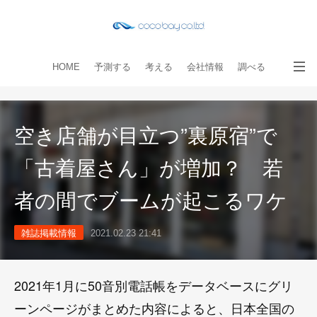
HOME
予測する
考える
会社情報
調べる
教える
読み物
出版物
手伝う
お問い合わせ
空き店舗が目立つ”裏原宿”で
「古着屋さん」が増加？ 若
者の間でブームが起こるワケ
雑誌掲載情報
2021.02.23 21:41
2021年1月に50音別電話帳をデータベースにグリ
ーンページがまとめた内容によると、日本全国の