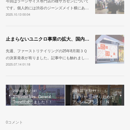
今回はラージサイズ専門店の雄サカゼンについて
です。個人的には渋谷のジーンズメイト横にあ…
2025.10.13 00:04
止まらないユニクロ事業の拡大、国内売上1兆円が視野に
先週、ファーストリテイリングの25年8月期３Ｑ
の決算発表が有りました。記事中にも触れまし…
2025.07.14 01:18
2021.02.24 21:41
2021.02.16 22:11
21Winter Mrs. General
ニトリがこっそり始めた
Trend完成しました！！
アパレルブランド「N
＋」 その後どうなっ…
0
コメント