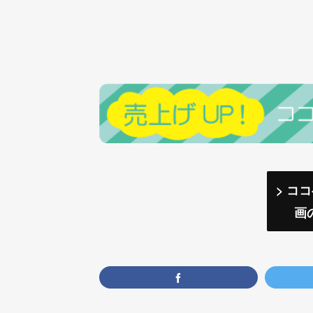
> コ
画