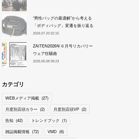
“男性バッグの最適解”から考える
「ボディバッグ」変遷を振り返る
2026.07.20 02:15
ZAITEN2026年６月号リカバリー
ウェア狂騒曲
2026.05.08 09:23
カテゴリ
WEBメディア掲載
(
27
)
月度別店頭カラー
(
2
)
月度別店頭VP
(
2
)
告知
(
42
)
トレンドブック
(
1
)
雑誌掲載情報
(
72
)
VMD
(
6
)