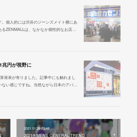
す。個人的には渋谷のジーンズメイト横にあ
るZENMALLは、なかなか個性的なお店…
1兆円が視野に
決算発表が有りました。記事中にも触れまし
いない感じですね。当然ながら日本のアパ…
2021.01.28 03:48
N
2021冬MENS GENERAL TREND