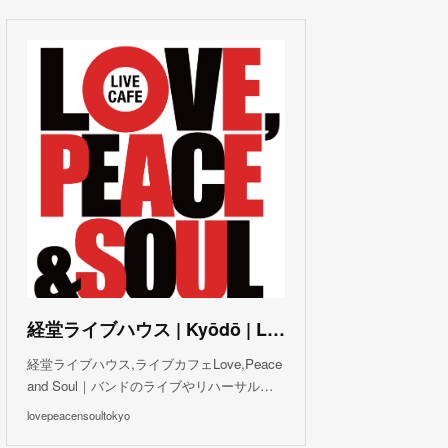
(
3
)
(
1
)
(
1
)
(
6
)
(
5
)
(
6
)
(
3
)
(
3
)
(
5
)
(
4
)
(
5
)
(
4
)
(
3
)
(
5
)
(
3
)
(
4
)
(
5
)
(
4
)
(
5
)
(
2
)
(
3
)
(
4
)
(
5
)
(
3
)
(
3
)
(
3
)
(
5
)
(
4
)
(
8
)
(
5
)
(
5
)
(
6
)
(
5
)
(
3
)
(
7
)
(
5
)
(
3
)
(
8
)
(
7
)
(
5
)
(
6
)
(
4
)
(
2
)
(
5
)
(
6
)
経堂ライブハウス | Kyōdō | Love, Peace and Soul Live Cafe
(
8
)
経堂ライブハウス,ライブカフェLove,Peace
and Soul｜バンドのライブやリハーサル…
lovepeacensoultokyo