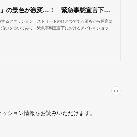
「明治通り」の景色が激変…！ 緊急事態宣言下の「アパレルショップ」のヤバすぎる現実（磯部 孝） @moneygendai
表するファッション・ストリートのひとつである渋谷から原宿に
」沿いを歩いてみて、緊急事態宣言下におけるアパレルショッ…
にファッション情報をお読みいただけます。