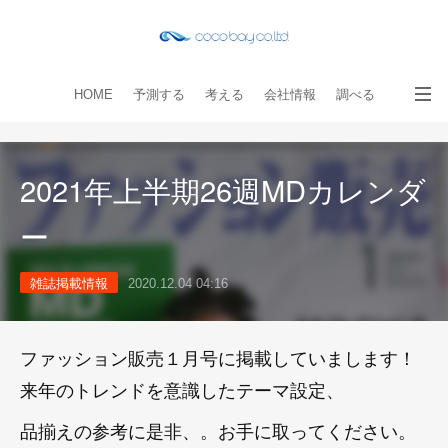
HOME
予測する
考える
会社情報
調べる
教える
読み物
出版物
手伝う
お問い合わせ
2021年上半期26週MDカレンダ
ー
雑誌掲載情報
2020.12.04 04:16
ファッション販売１月号に掲載していまします！
来年のトレンドを意識したテーマ設定、
品揃えの参考に是非、。お手に取ってください。