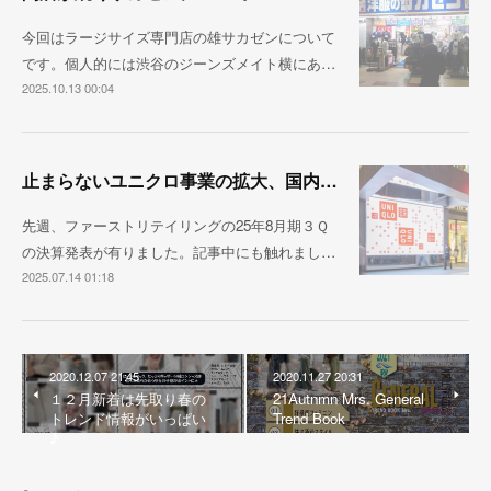
今回はラージサイズ専門店の雄サカゼンについて
です。個人的には渋谷のジーンズメイト横にあ…
2025.10.13 00:04
止まらないユニクロ事業の拡大、国内売上1兆円が視野に
先週、ファーストリテイリングの25年8月期３Ｑ
の決算発表が有りました。記事中にも触れまし…
2025.07.14 01:18
2020.12.07 21:45
2020.11.27 20:31
１２月新着は先取り春の
21Autnmn Mrs. General
トレンド情報がいっぱい
Trend Book
♪