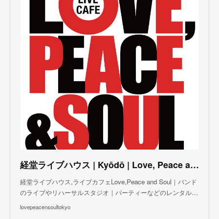
(
4
)
(
3
)
(
5
)
(
3
)
(
4
)
(
5
)
(
4
)
(
5
)
(
2
)
(
3
)
(
4
)
(
5
)
(
3
)
(
3
)
(
3
)
(
5
)
(
4
)
(
8
)
(
5
)
(
5
)
(
6
)
(
5
)
(
3
)
(
7
)
(
5
)
(
3
)
(
8
)
(
7
)
(
5
)
(
6
)
(
4
)
(
2
)
(
5
)
(
6
)
経堂ライブハウス | Kyōdō | Love, Peace and Soul Live Cafe
(
8
)
経堂ライブハウス,ライブカフェLove,Peace and Soul｜バンド
のライブやリハーサルスタジオ｜パーティーなどのレンタル…
lovepeacensoultokyo