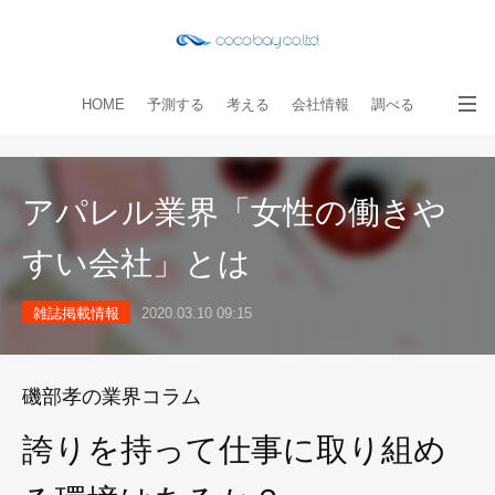
HOME
予測する
考える
会社情報
調べる
教える
読み物
出版物
手伝う
お問い合わせ
アパレル業界「女性の働きや
すい会社」とは
雑誌掲載情報
2020.03.10 09:15
磯部孝の業界コラム
誇りを持って仕事に取り組め