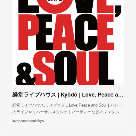
(
3
)
(
5
)
(
3
)
(
4
)
(
5
)
(
4
)
(
5
)
(
2
)
(
3
)
(
4
)
(
5
)
(
3
)
(
3
)
(
3
)
(
5
)
(
4
)
(
8
)
(
5
)
(
5
)
(
6
)
(
5
)
(
3
)
(
7
)
(
5
)
(
3
)
(
8
)
(
7
)
(
5
)
(
6
)
(
4
)
(
2
)
(
5
)
(
6
)
経堂ライブハウス | Kyōdō | Love, Peace and Soul Live Cafe
(
8
)
経堂ライブハウス,ライブカフェLove,Peace and Soul｜バンド
のライブやリハーサルスタジオ｜パーティーなどのレンタル…
lovepeacensoultokyo