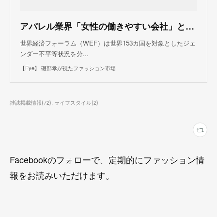
アパレル業界「女性の働きやすい会社」とは - 【Eye】 磯部孝が視たファッション市場
世界経済フォーラム（WEF）は世界153カ国を対象としたジェ
ンダー不平等状況を分...
【Eye】 磯部孝が視たファッション市場
雑誌掲載情報
(
72
)
ライフスタイル
(
2
)
Facebookのフォローで、定期的にファッション情
報をお読みいただけます。