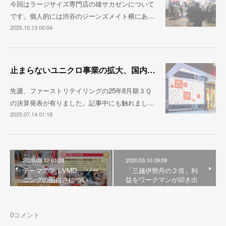
今回はラージサイズ専門店の雄サカゼンについて
です。個人的には渋谷のジーンズメイト横にあ…
2025.10.13 00:04
止まらないユニクロ事業の拡大、国内売上1兆円が視野に
先週、ファーストリテイリングの25年8月期３Ｑ
の決算発表が有りました。記事中にも触れまし…
2025.07.14 01:18
2020.03.12 01:28
2020.03.10 09:09
テーマで学ぶVMD 「ゾー
「三越伊勢丹の２倍」利
ニングの面白さについ
益をワークマンが叩き出
て」 心理戦で繁盛店に…
す…！その驚異の戦略
0
コメント