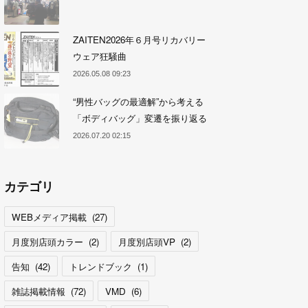
ZAITEN2026年６月号リカバリー
ウェア狂騒曲
2026.05.08 09:23
“男性バッグの最適解”から考える
「ボディバッグ」変遷を振り返る
2026.07.20 02:15
カテゴリ
WEBメディア掲載
(
27
)
月度別店頭カラー
(
2
)
月度別店頭VP
(
2
)
告知
(
42
)
トレンドブック
(
1
)
雑誌掲載情報
(
72
)
VMD
(
6
)