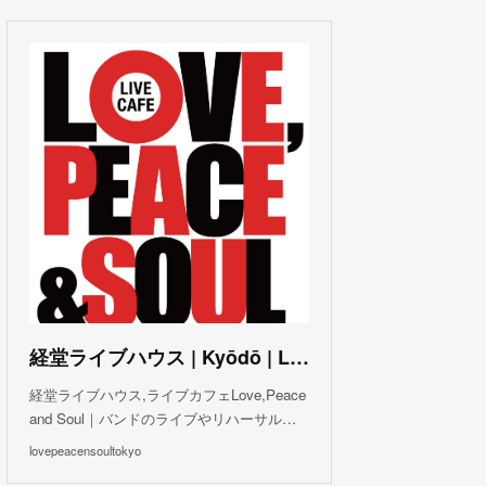
(
3
)
(
1
)
(
1
)
(
6
)
(
5
)
(
6
)
(
3
)
(
3
)
(
5
)
(
4
)
(
5
)
(
4
)
(
3
)
(
5
)
(
3
)
(
4
)
(
5
)
(
4
)
(
5
)
(
2
)
(
3
)
(
4
)
(
5
)
(
3
)
(
3
)
(
3
)
(
5
)
(
4
)
(
8
)
(
5
)
(
5
)
(
6
)
(
5
)
(
3
)
(
7
)
(
5
)
(
3
)
(
8
)
(
7
)
(
5
)
(
6
)
(
4
)
(
2
)
(
5
)
(
6
)
経堂ライブハウス | Kyōdō | Love, Peace and Soul Live Cafe
(
8
)
経堂ライブハウス,ライブカフェLove,Peace
and Soul｜バンドのライブやリハーサル…
lovepeacensoultokyo