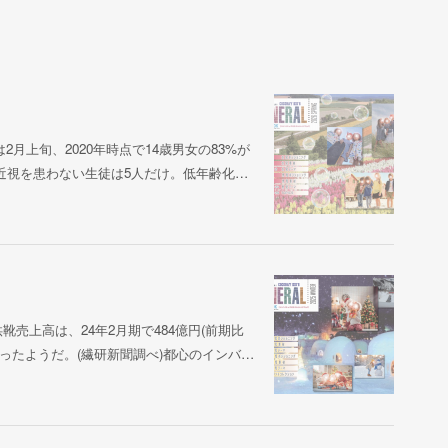
月上旬、2020年時点で14歳男女の83%が
近視を患わない生徒は5人だけ。低年齢化…
靴売上高は、24年2月期で484億円(前期比
を上回ったようだ。(繊研新聞調べ)都心のインバ…