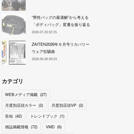
“男性バッグの最適解”から考える
「ボディバッグ」変遷を振り返る
2026.07.20 02:15
ZAITEN2026年６月号リカバリー
ウェア狂騒曲
2026.05.08 09:23
カテゴリ
WEBメディア掲載
(
27
)
月度別店頭カラー
(
2
)
月度別店頭VP
(
2
)
告知
(
42
)
トレンドブック
(
1
)
雑誌掲載情報
(
72
)
VMD
(
6
)