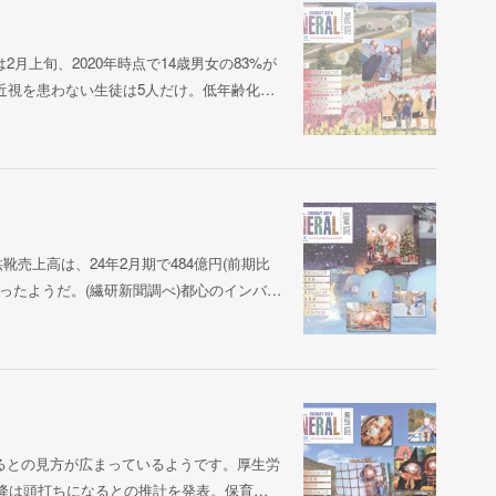
月上旬、2020年時点で14歳男女の83%が
近視を患わない生徒は5人だけ。低年齢化…
靴売上高は、24年2月期で484億円(前期比
を上回ったようだ。(繊研新聞調べ)都心のインバ…
るとの見方が広まっているようです。厚生労
以降は頭打ちになるとの推計を発表。保育…