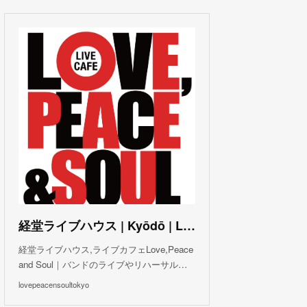
(
3
)
(
1
)
(
1
)
(
6
)
(
5
)
(
6
)
(
3
)
(
3
)
(
5
)
(
4
)
(
5
)
(
4
)
(
3
)
(
5
)
(
3
)
(
4
)
(
5
)
(
4
)
(
5
)
(
2
)
(
3
)
(
4
)
(
5
)
(
3
)
(
3
)
(
3
)
(
5
)
(
4
)
(
8
)
(
5
)
(
5
)
(
6
)
(
5
)
(
3
)
(
7
)
(
5
)
(
3
)
(
8
)
(
7
)
(
5
)
(
6
)
(
4
)
(
2
)
(
5
)
(
6
)
経堂ライブハウス | Kyōdō | Love, Peace and Soul Live Cafe
(
8
)
経堂ライブハウス,ライブカフェLove,Peace
and Soul｜バンドのライブやリハーサル…
lovepeacensoultokyo