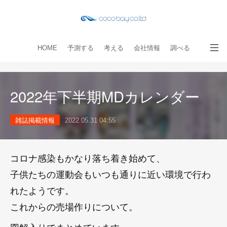
HOME
予測する
考える
会社情報
調べる
教える
読み物
出版物
手伝う
お問い合わせ
2022年下半期MDカレンダー
雑誌掲載情報
2022.05.31 04:55
コロナ感染もかなり落ち着き始めて、
子供たちの運動会もいつも通りに近い環境で行わ
れたようです。
これからの売場作りについて。
図解入りでまとめています、