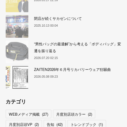
閉店が続くサカゼンについて
2025.10.13 00:04
“男性バッグの最適解”から考える「ボディバッグ」変
遷を振り返る
2026.07.20 02:15
ZAITEN2026年６月号リカバリーウェア狂騒曲
2026.05.08 09:23
カテゴリ
WEBメディア掲載
(
27
)
月度別店頭カラー
(
2
)
月度別店頭VP
(
2
)
告知
(
42
)
トレンドブック
(
1
)