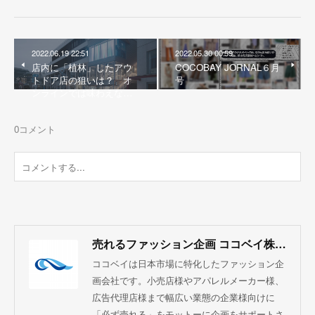
2022.06.19 22:51
2022.05.30 00:59
店内に「植林」したアウ
COCOBAY JORNAL６月
トドア店の狙いは？ オ
号
ンラインでは味わえな…
0
コメント
売れるファッション企画 ココベイ株式会社
ココベイは日本市場に特化したファッション企
画会社です。小売店様やアパレルメーカー様、
広告代理店様まで幅広い業態の企業様向けに
「必ず売れる」をモットーに企画をサポートさ