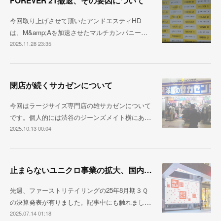
FOREVER 21撤退、その要因について
今回取り上げさせて頂いたアンドエスティHD
は、M&amp;Aを加速させたマルチカンパニー…
2025.11.28 23:35
閉店が続くサカゼンについて
今回はラージサイズ専門店の雄サカゼンについて
です。個人的には渋谷のジーンズメイト横にあ…
2025.10.13 00:04
止まらないユニクロ事業の拡大、国内売上1兆円が視野に
先週、ファーストリテイリングの25年8月期３Ｑ
の決算発表が有りました。記事中にも触れまし…
2025.07.14 01:18